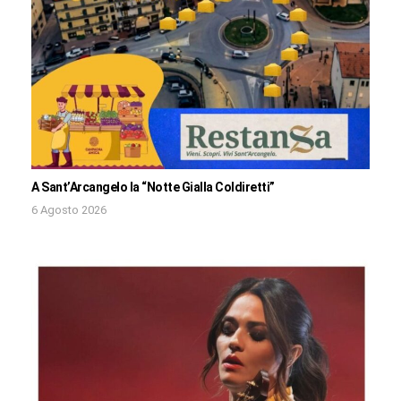
A Sant’Arcangelo la “Notte Gialla Coldiretti”
6 Agosto 2026