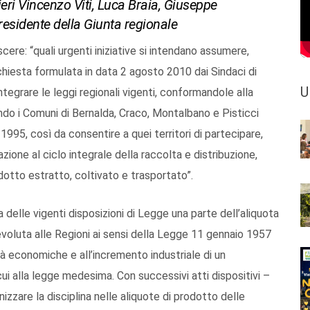
eri Vincenzo Viti, Luca Braia, Giuseppe
esidente della Giunta regionale
scere: “quali urgenti iniziative si intendano assumere,
chiesta formulata in data 2 agosto 2010 dai Sindaci di
U
integrare le leggi regionali vigenti, conformandole alla
endo i Comuni di Bernalda, Craco, Montalbano e Pisticci
l 1995, così da consentire a quei territori di partecipare,
zione al ciclo integrale della raccolta e distribuzione,
rodotto estratto, coltivato e trasportato”.
a delle vigenti disposizioni di Legge una parte dell’aliquota
 devoluta alle Regioni ai sensi della Legge 11 gennaio 1957
vità economiche e all’incremento industriale di un
ui alla legge medesima. Con successivi atti dispositivi –
izzare la disciplina nelle aliquote di prodotto delle