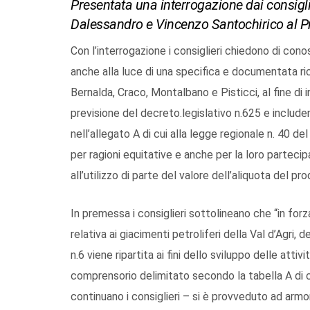
Presentata una interrogazione dai consigli
Dalessandro e Vincenzo Santochirico al Pr
Con l’interrogazione i consiglieri chiedono di cono
anche alla luce di una specifica e documentata ri
Bernalda, Craco, Montalbano e Pisticci, al fine di 
previsione del decreto.legislativo n.625 e includ
nell’allegato A di cui alla legge regionale n. 40 de
per ragioni equitative e anche per la loro partecipa
all’utilizzo di parte del valore dell’aliquota del p
In premessa i consiglieri sottolineano che “in forz
relativa ai giacimenti petroliferi della Val d’Agri,
n.6 viene ripartita ai fini dello sviluppo delle atti
comprensorio delimitato secondo la tabella A di c
continuano i consiglieri – si è provveduto ad armon