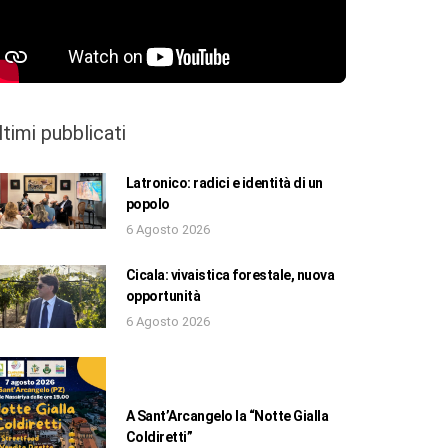
ltimi pubblicati
Latronico: radici e identità di un
popolo
6 Agosto 2026
Cicala: vivaistica forestale, nuova
opportunità
6 Agosto 2026
A Sant’Arcangelo la “Notte Gialla
Coldiretti”