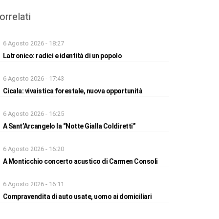
orrelati
6 Agosto 2026 - 18:27
Latronico: radici e identità di un popolo
6 Agosto 2026 - 17:43
Cicala: vivaistica forestale, nuova opportunità
6 Agosto 2026 - 16:25
A Sant’Arcangelo la “Notte Gialla Coldiretti”
6 Agosto 2026 - 16:20
A Monticchio concerto acustico di Carmen Consoli
6 Agosto 2026 - 16:11
Compravendita di auto usate, uomo ai domiciliari