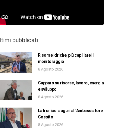
ltimi pubblicati
Risorse idriche, più capillare il
monitoraggio
8 Agosto 2026
Cupparo su risorse, lavoro, energia
e sviluppo
8 Agosto 2026
Latronico: auguri all’Ambasciatore
Cospito
8 Agosto 2026