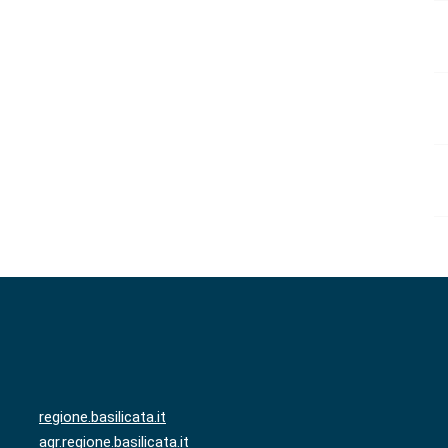
regione.basilicata.it
agr.regione.basilicata.it