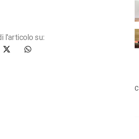
i l'articolo su:
C