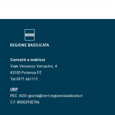
Contatti e indirizzi
Viale Vincenzo Verrastro, 4
85100 Potenza PZ
Tel 0971 661111
URP
PEC: AOO-giunta@cert.regione.basilicata.it
C.F. 80002950766