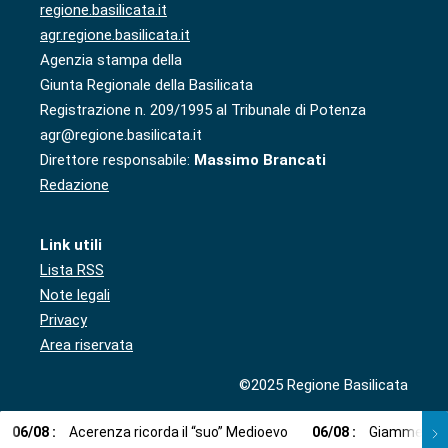
regione.basilicata.it
agr.regione.basilicata.it
Agenzia stampa della
Giunta Regionale della Basilicata
Registrazione n. 209/1995 al Tribunale di Potenza
agr@regione.basilicata.it
Direttore responsabile:
Massimo Brancati
Redazione
Link utili
Lista RSS
Note legali
Privacy
Area riservata
©2025 Regione Basilicata
06
/
08
:
Acerenza ricorda il “suo” Medioevo
06
/
08
:
Giammetta (