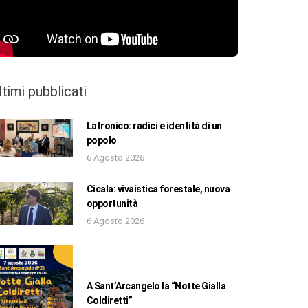
ltimi pubblicati
Latronico: radici e identità di un
popolo
6 Agosto 2026
Cicala: vivaistica forestale, nuova
opportunità
6 Agosto 2026
A Sant’Arcangelo la “Notte Gialla
Coldiretti”