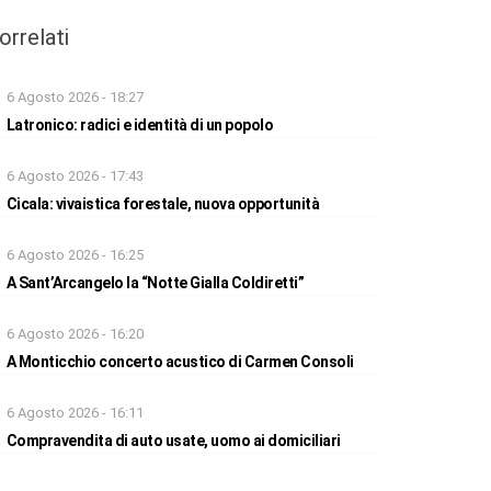
orrelati
6 Agosto 2026 - 18:27
Latronico: radici e identità di un popolo
6 Agosto 2026 - 17:43
Cicala: vivaistica forestale, nuova opportunità
6 Agosto 2026 - 16:25
A Sant’Arcangelo la “Notte Gialla Coldiretti”
6 Agosto 2026 - 16:20
A Monticchio concerto acustico di Carmen Consoli
6 Agosto 2026 - 16:11
Compravendita di auto usate, uomo ai domiciliari