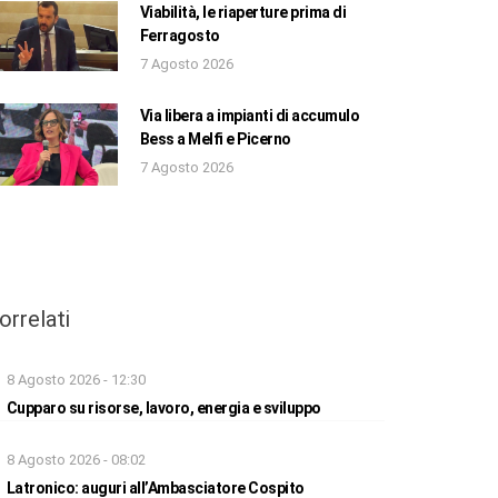
Viabilità, le riaperture prima di
Ferragosto
7 Agosto 2026
Via libera a impianti di accumulo
Bess a Melfi e Picerno
7 Agosto 2026
orrelati
8 Agosto 2026 - 12:30
Cupparo su risorse, lavoro, energia e sviluppo
8 Agosto 2026 - 08:02
Latronico: auguri all’Ambasciatore Cospito