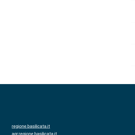
regione.basilicata.it
agr.regione.basilicata.it