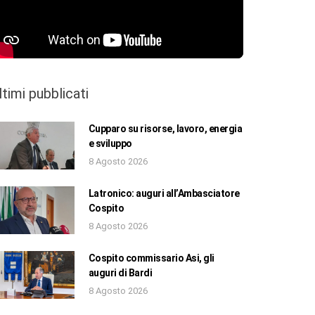
ltimi pubblicati
Cupparo su risorse, lavoro, energia
e sviluppo
8 Agosto 2026
Latronico: auguri all’Ambasciatore
Cospito
8 Agosto 2026
Cospito commissario Asi, gli
auguri di Bardi
8 Agosto 2026