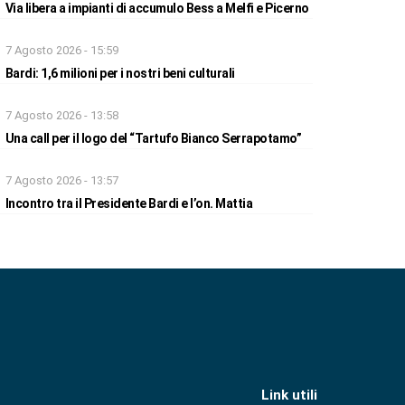
Via libera a impianti di accumulo Bess a Melfi e Picerno
7 Agosto 2026 - 15:59
Bardi: 1,6 milioni per i nostri beni culturali
7 Agosto 2026 - 13:58
Una call per il logo del “Tartufo Bianco Serrapotamo”
7 Agosto 2026 - 13:57
Incontro tra il Presidente Bardi e l’on. Mattia
Link utili