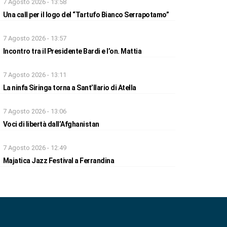
7 Agosto 2026 - 13:58
Una call per il logo del “Tartufo Bianco Serrapotamo”
7 Agosto 2026 - 13:57
Incontro tra il Presidente Bardi e l’on. Mattia
7 Agosto 2026 - 13:11
La ninfa Siringa torna a Sant’Ilario di Atella
7 Agosto 2026 - 13:06
Voci di libertà dall’Afghanistan
7 Agosto 2026 - 12:49
Majatica Jazz Festival a Ferrandina