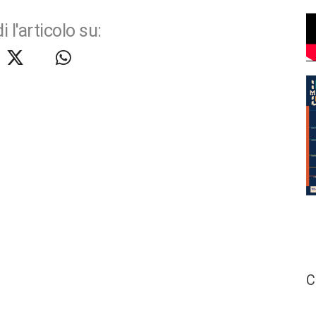
i l'articolo su:
C