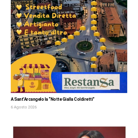
A Sant’Arcangelo la “Notte Gialla Coldiretti”
6 Agosto 2026