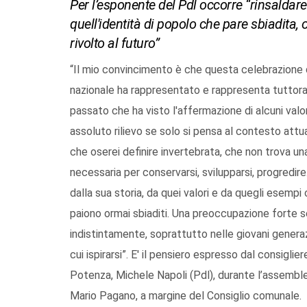
Per l’esponente del Pdl occorre “rinsalda
quell'identità di popolo che pare sbiadita, 
rivolto al futuro”
“Il mio convincimento è che questa celebrazione de
nazionale ha rappresentato e rappresenta tuttora
passato che ha visto l'affermazione di alcuni val
assoluto rilievo se solo si pensa al contesto attu
che oserei definire invertebrata, che non trova u
necessaria per conservarsi, svilupparsi, progredire
dalla sua storia, da quei valori e da quegli esempi
paiono ormai sbiaditi. Una preoccupazione forte se
indistintamente, soprattutto nelle giovani genera
cui ispirarsi”. E' il pensiero espresso dal consigli
Potenza, Michele Napoli (Pdl), durante l’assemble
Mario Pagano, a margine del Consiglio comunale.