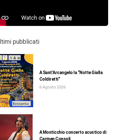
ltimi pubblicati
A Sant’Arcangelo la “Notte Gialla
Coldiretti”
6 Agosto 2026
A Monticchio concerto acustico di
Carmen Consoli