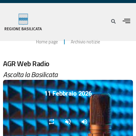
Home page
Archivio notizie
AGR Web Radio
Ascolta la Basilicata
11 Febbraio 2026
repeat
volume_off
volume_up