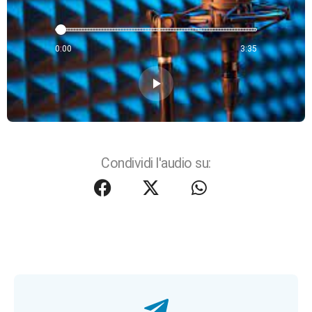
0:00
3:35
play_arrow
Condividi l'audio su: