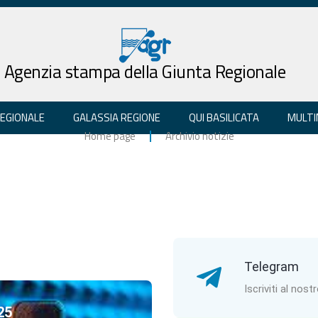
Agenzia stampa della Giunta Regionale
REGIONALE
GALASSIA REGIONE
QUI BASILICATA
MULTI
Home page
Archivio notizie
Telegram
Iscriviti al nost
25