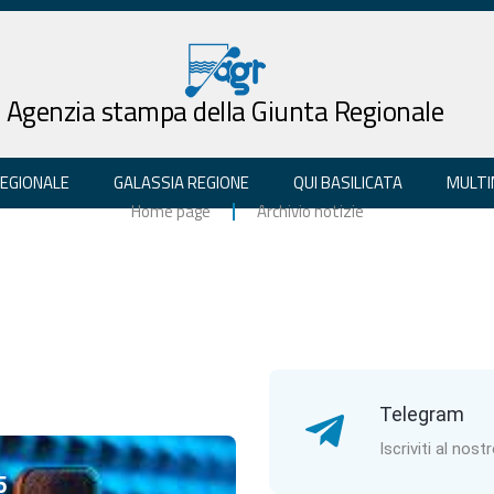
Agenzia stampa della Giunta Regionale
REGIONALE
GALASSIA REGIONE
QUI BASILICATA
MULTI
Home page
Archivio notizie
Telegram
Iscriviti al nost
5