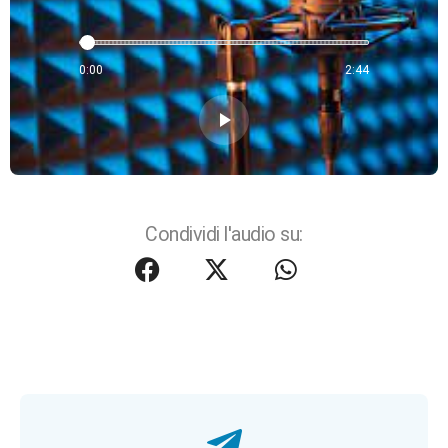
0:00
2:44
play_arrow
Condividi l'audio su: