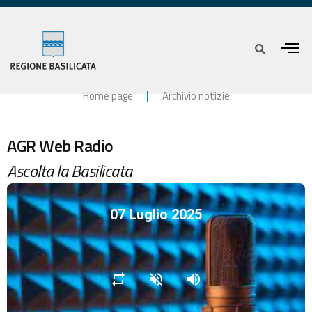
Home page
Archivio notizie
AGR Web Radio
Ascolta la Basilicata
07 Luglio 2025
repeat
volume_off
volume_up