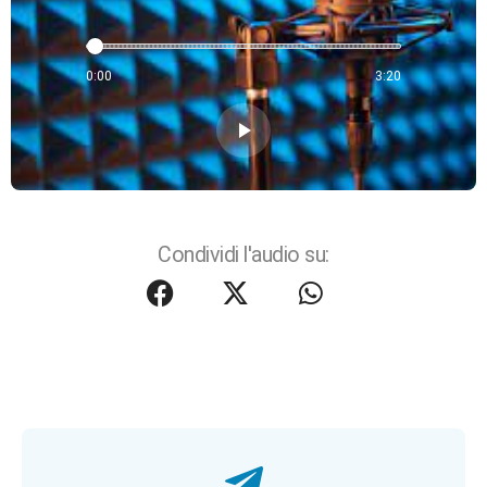
0:00
3:20
play_arrow
Condividi l'audio su: