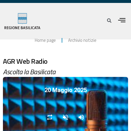
Home page
Archivio notizie
AGR Web Radio
Ascolta la Basilicata
20 Maggio 2025
repeat
volume_off
volume_up