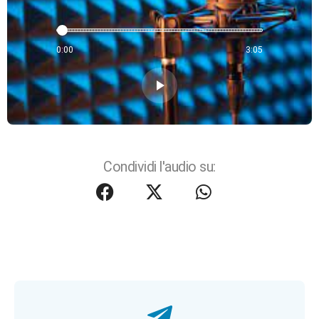
0:00
3:05
play_arrow
Condividi l'audio su: