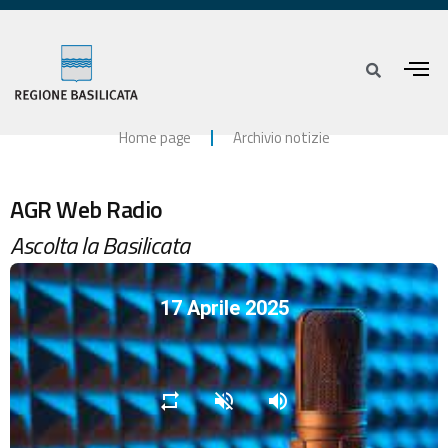
Home page
Archivio notizie
AGR Web Radio
Ascolta la Basilicata
17 Aprile 2025
repeat
volume_off
volume_up