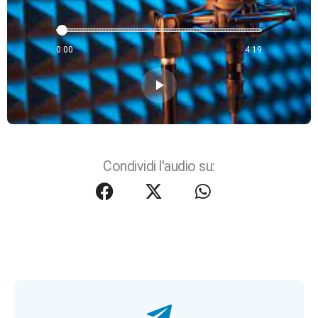
0:00
4:19
play_arrow
Condividi l'audio su: