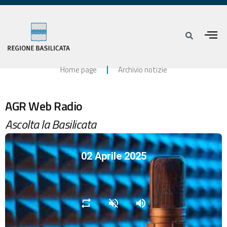
Home page
Archivio notizie
AGR Web Radio
Ascolta la Basilicata
02 Aprile 2025
repeat
volume_off
volume_up