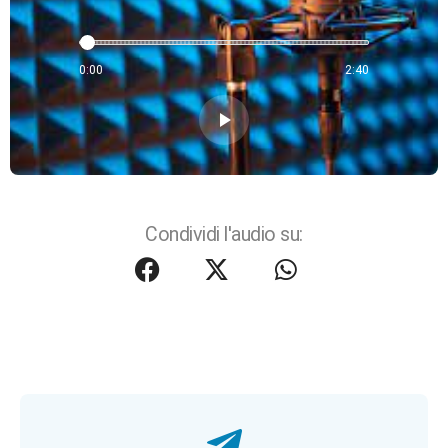
0:00
2:40
play_arrow
Condividi l'audio su: