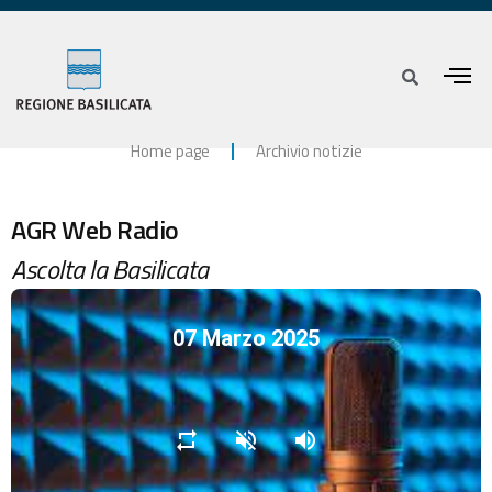
Home page
Archivio notizie
AGR Web Radio
Ascolta la Basilicata
07 Marzo 2025
repeat
volume_off
volume_up