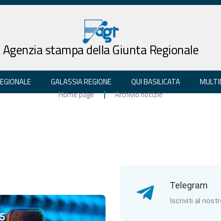
Agenzia stampa della Giunta Regionale
REGIONALE
GALASSIA REGIONE
QUI BASILICATA
MULTI
Home page
Archivio notizie
Telegram
Iscriviti al nost
5