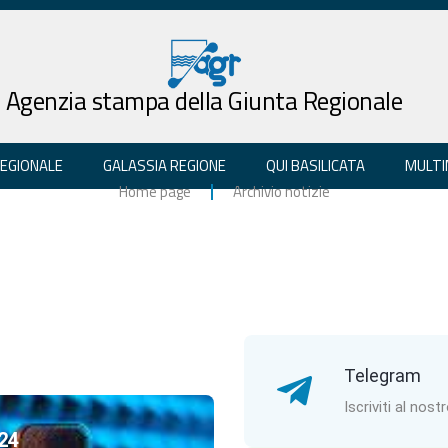
Agenzia stampa della Giunta Regionale
REGIONALE
GALASSIA REGIONE
QUI BASILICATA
MULTI
Home page
Archivio notizie
Telegram
Iscriviti al nost
24