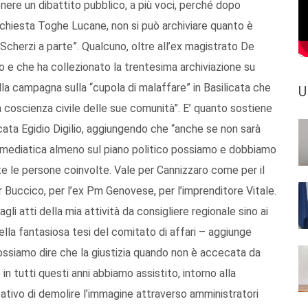
nere un dibattito pubblico, a più voci, perché dopo
’inchiesta Toghe Lucane, non si può archiviare quanto è
Scherzi a parte”. Qualcuno, oltre all’ex magistrato De
o e che ha collezionato la trentesima archiviazione su
la campagna sulla “cupola di malaffare” in Basilicata che
U
a coscienza civile delle sue comunità”. E’ quanto sostiene
licata Egidio Digilio, aggiungendo che “anche se non sarà
na mediatica almeno sul piano politico possiamo e dobbiamo
tutte le persone coinvolte. Vale per Cannizzaro come per il
r Buccico, per l’ex Pm Genovese, per l’imprenditore Vitale.
 atti della mia attività da consigliere regionale sino ai
lla fantasiosa tesi del comitato di affari – aggiunge
possiamo dire che la giustizia quando non è accecata da
 in tutti questi anni abbiamo assistito, intorno alla
ntativo di demolire l’immagine attraverso amministratori