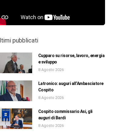
ltimi pubblicati
Cupparo su risorse, lavoro, energia
e sviluppo
8 Agosto 2026
Latronico: auguri all’Ambasciatore
Cospito
8 Agosto 2026
Cospito commissario Asi, gli
auguri di Bardi
8 Agosto 2026