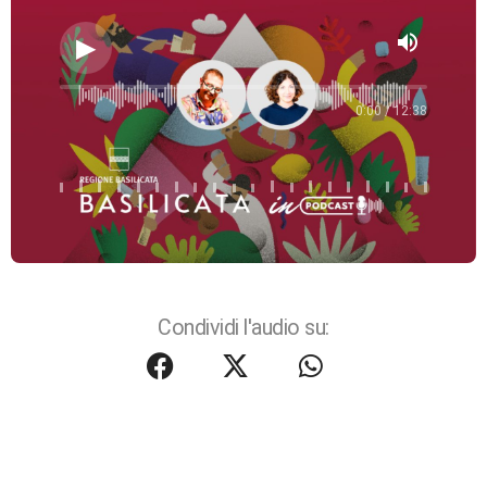
volume_up
0:00 / 12:38
Condividi l'audio su: