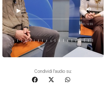
volume_up
0:00 / 6:55
Condividi l'audio su: