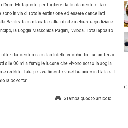
al d'Agri- Metaponto per togliere dall'isolamento e dare
e sono in via di totale estinzione ed essere cancellati
a Basilicata martoriata dalle infinite inchieste giudiziarie
Principe, la Loggia Massonica Pagani, l'Arbea, Total appalto
oltre duecentomila miliardi delle vecchie lire: se un terzo
i alle 86 mila famiglie lucane che vivono sotto la soglia
rne reddito, tale provvedimento sarebbe unico in Italia e il
are la povertà”.
C
Stampa questo articolo