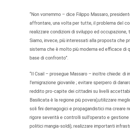
“Non vorremmo – dice Filippo Massaro, presidente
affrontare, una volta per tutte, il problema del con
realizzare condizioni di sviluppo ed occupazione, t
Siamo, invece, più interessati alla proposta che p
sistema che è molto più moderna ed efficace di q
base di confronto”.
“Il Csail – prosegue Massaro – inoltre chiede: di i
l'emigrazione giovanile ; evitare sperpero di danaro
reddito pro-capite dei cittadini su livelli accettabi
Basilicata è la regione più povera);utilizzare meglio
soli fini demagogici e propagandistici ma creare n
rigore severità e controlli sull'operato e gestione 
politici mangia-soldi); realizzare importanti infras