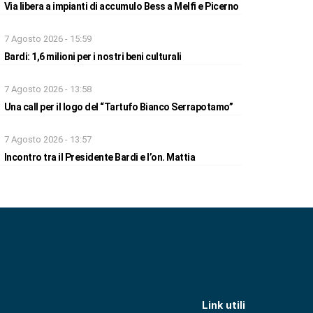
Via libera a impianti di accumulo Bess a Melfi e Picerno
7 Agosto 2026 - 15:59
Bardi: 1,6 milioni per i nostri beni culturali
7 Agosto 2026 - 13:58
Una call per il logo del “Tartufo Bianco Serrapotamo”
7 Agosto 2026 - 13:57
Incontro tra il Presidente Bardi e l’on. Mattia
Link utili