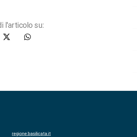
i l'articolo su:
regione.basilicata.it