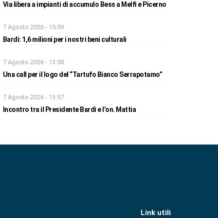
Via libera a impianti di accumulo Bess a Melfi e Picerno
7 Agosto 2026 - 15:59
Bardi: 1,6 milioni per i nostri beni culturali
7 Agosto 2026 - 13:58
Una call per il logo del “Tartufo Bianco Serrapotamo”
7 Agosto 2026 - 13:57
Incontro tra il Presidente Bardi e l’on. Mattia
Link utili