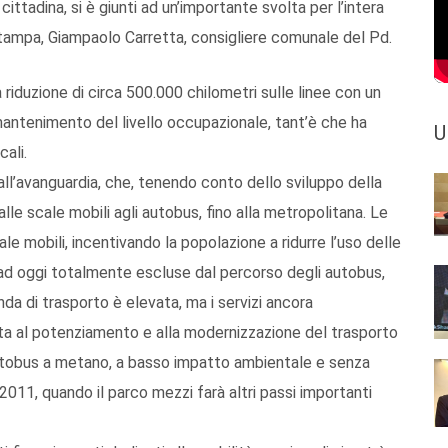
ittadina, si è giunti ad un’importante svolta per l’intera
stampa, Giampaolo Carretta, consigliere comunale del Pd.
 riduzione di circa 500.000 chilometri sulle linee con un
il mantenimento del livello occupazionale, tant’è che ha
U
ali.
all’avanguardia, che, tenendo conto dello sviluppo della
dalle scale mobili agli autobus, fino alla metropolitana. Le
e mobili, incentivando la popolazione a ridurre l’uso delle
o ad oggi totalmente escluse dal percorso degli autobus,
da di trasporto è elevata, ma i servizi ancora
ta al potenziamento e alla modernizzazione del trasporto
autobus a metano, a basso impatto ambientale e senza
2011, quando il parco mezzi farà altri passi importanti