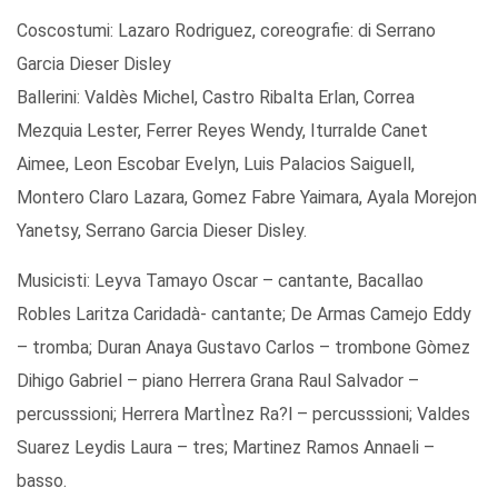
Coscostumi: Lazaro Rodriguez, coreografie: di Serrano
Garcia Dieser Disley
Ballerini: Valdès Michel, Castro Ribalta Erlan, Correa
Mezquia Lester, Ferrer Reyes Wendy, Iturralde Canet
Aimee, Leon Escobar Evelyn, Luis Palacios Saiguell,
Montero Claro Lazara, Gomez Fabre Yaimara, Ayala Morejon
Yanetsy, Serrano Garcia Dieser Disley.
Musicisti: Leyva Tamayo Oscar – cantante, Bacallao
Robles Laritza Caridadà- cantante; De Armas Camejo Eddy
– tromba; Duran Anaya Gustavo Carlos – trombone Gòmez
Dihigo Gabriel – piano Herrera Grana Raul Salvador –
percusssioni; Herrera MartÌnez Ra?l – percusssioni; Valdes
Suarez Leydis Laura – tres; Martinez Ramos Annaeli –
basso.