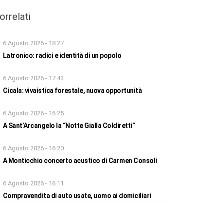
orrelati
6 Agosto 2026 - 18:27
Latronico: radici e identità di un popolo
6 Agosto 2026 - 17:43
Cicala: vivaistica forestale, nuova opportunità
6 Agosto 2026 - 16:25
A Sant’Arcangelo la “Notte Gialla Coldiretti”
6 Agosto 2026 - 16:20
A Monticchio concerto acustico di Carmen Consoli
6 Agosto 2026 - 16:11
Compravendita di auto usate, uomo ai domiciliari