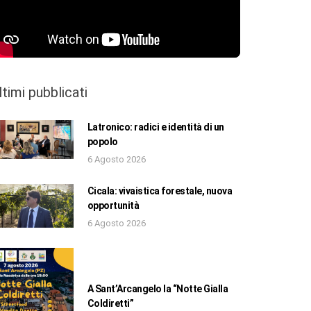
ltimi pubblicati
Latronico: radici e identità di un
popolo
6 Agosto 2026
Cicala: vivaistica forestale, nuova
opportunità
6 Agosto 2026
A Sant’Arcangelo la “Notte Gialla
Coldiretti”