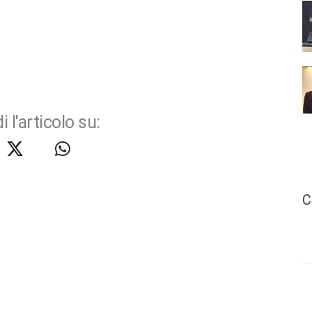
i l'articolo su:
C