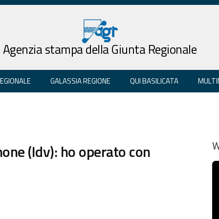
Agenzia stampa della Giunta Regionale
REGIONALE
GALASSIA REGIONE
QUI BASILICATA
MULTI
ne (Idv): ho operato con
W