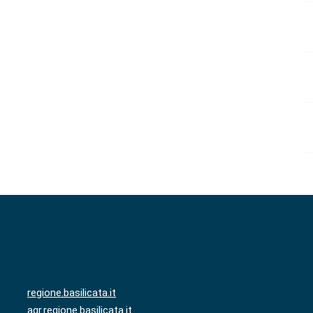
regione.basilicata.it
agr.regione.basilicata.it