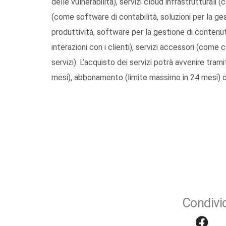
delle vulnerabilità), servizi cloud infrastruttural
(come software di contabilità, soluzioni per la ge
produttività, software per la gestione di contenut
interazioni con i clienti), servizi accessori (com
servizi). L’acquisto dei servizi potrà avvenire tra
mesi), abbonamento (limite massimo in 24 mesi) o
Condivid