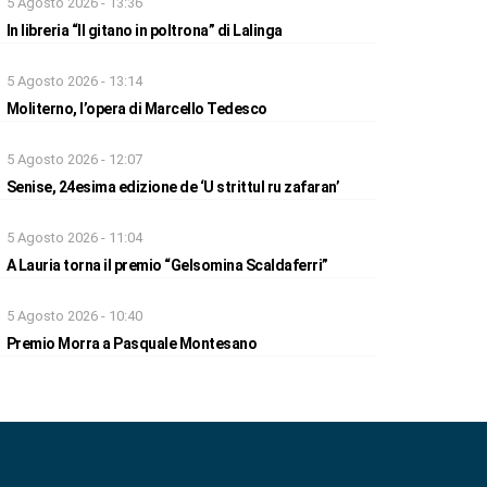
5 Agosto 2026 - 13:36
In libreria “Il gitano in poltrona” di Lalinga
5 Agosto 2026 - 13:14
Moliterno, l’opera di Marcello Tedesco
5 Agosto 2026 - 12:07
Senise, 24esima edizione de ‘U strittul ru zafaran’
5 Agosto 2026 - 11:04
A Lauria torna il premio “Gelsomina Scaldaferri”
5 Agosto 2026 - 10:40
Premio Morra a Pasquale Montesano