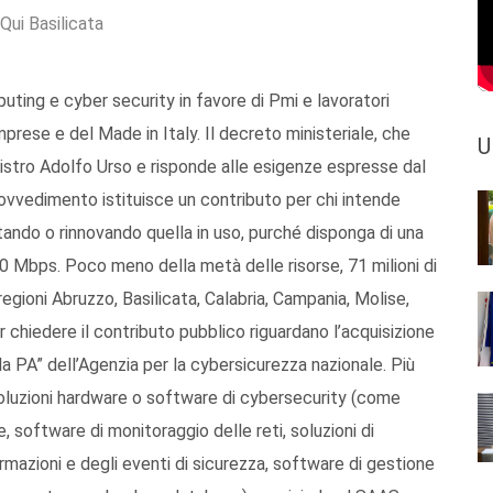
Qui Basilicata
puting e cyber security in favore di Pmi e lavoratori
rese e del Made in Italy. Il decreto ministeriale, che
U
inistro Adolfo Urso e risponde alle esigenze espresse dal
ovvedimento istituisce un contributo per chi intende
tando o rinnovando quella in uso, purché disponga di una
0 Mbps. Poco meno della metà delle risorse, 71 milioni di
egioni Abruzzo, Basilicata, Calabria, Campania, Molise,
r chiedere il contributo pubblico riguardano l’acquisizione
la PA” dell’Agenzia per la cybersicurezza nazionale. Più
oluzioni hardware o software di cybersecurity (come
re, software di monitoraggio delle reti, soluzioni di
formazioni e degli eventi di sicurezza, software di gestione