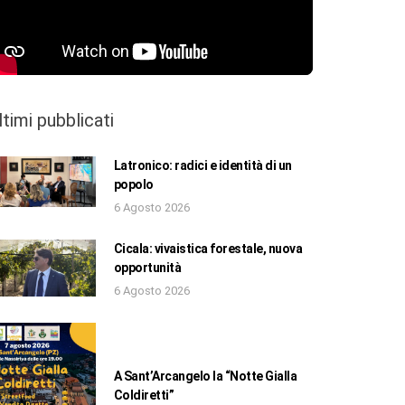
ltimi pubblicati
Latronico: radici e identità di un
popolo
6 Agosto 2026
Cicala: vivaistica forestale, nuova
opportunità
6 Agosto 2026
A Sant’Arcangelo la “Notte Gialla
Coldiretti”