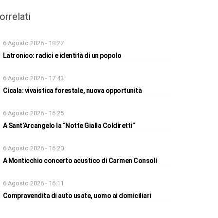
orrelati
6 Agosto 2026 - 18:27
Latronico: radici e identità di un popolo
6 Agosto 2026 - 17:43
Cicala: vivaistica forestale, nuova opportunità
6 Agosto 2026 - 16:25
A Sant’Arcangelo la “Notte Gialla Coldiretti”
6 Agosto 2026 - 16:20
A Monticchio concerto acustico di Carmen Consoli
6 Agosto 2026 - 16:11
Compravendita di auto usate, uomo ai domiciliari