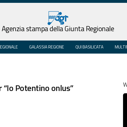
Agenzia stampa della Giunta Regionale
REGIONALE
GALASSIA REGIONE
QUI BASILICATA
MULTI
 “Io Potentino onlus”
W