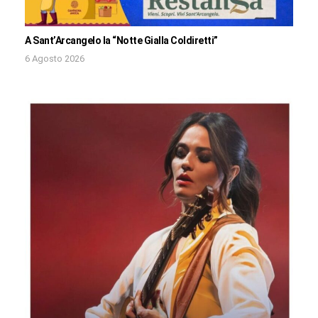
A Sant’Arcangelo la “Notte Gialla Coldiretti”
6 Agosto 2026