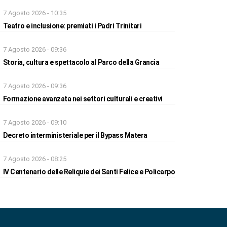
7 Agosto 2026 - 10:35
Teatro e inclusione: premiati i Padri Trinitari
7 Agosto 2026 - 09:36
Storia, cultura e spettacolo al Parco della Grancia
7 Agosto 2026 - 09:36
Formazione avanzata nei settori culturali e creativi
7 Agosto 2026 - 09:10
Decreto interministeriale per il Bypass Matera
7 Agosto 2026 - 08:25
IV Centenario delle Reliquie dei Santi Felice e Policarpo