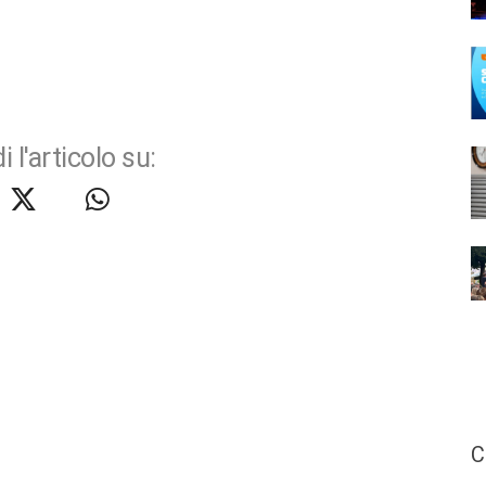
i l'articolo su:
C