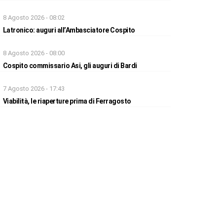
8 Agosto 2026 - 08:02
Latronico: auguri all’Ambasciatore Cospito
8 Agosto 2026 - 08:00
Cospito commissario Asi, gli auguri di Bardi
7 Agosto 2026 - 17:43
Viabilità, le riaperture prima di Ferragosto