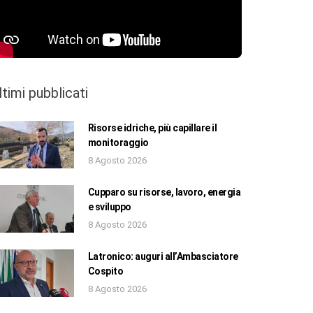
ltimi pubblicati
Risorse idriche, più capillare il
monitoraggio
8 Agosto 2026
Cupparo su risorse, lavoro, energia
e sviluppo
8 Agosto 2026
Latronico: auguri all’Ambasciatore
Cospito
8 Agosto 2026