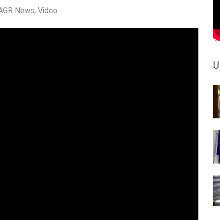
AGR News
,
Video
U