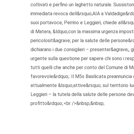
coltivati e perfino un laghetto naturale. Sussistono,
immediata revoca dell&rsquo;AIA a Valdadige&rdqu
suoi portavoce, Perrino e Leggieri, chiede all&r
di Matera, &ldquo;con la massima urgenza impost
pericolosit&agrave; per la salute delle persone&r
dichiarano i due consiglieri – presenter&agrave;, 
urgente sulla questione per sapere chi sono i resp
tutti quelli che anche per conto del Comune di 
favorevole&rdquo;. Il M5s Basilicata preannuncia 
attualmente &lsquo;attive&rsquo; sul territorio 
Leggieri – la tutela della salute delle persone d
profitto&rdquo;.<br />&nbsp;&nbsp;