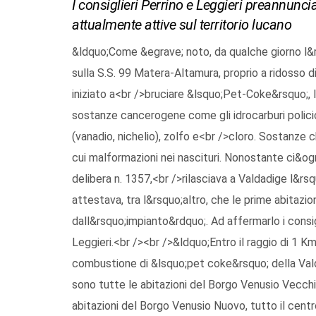
I consiglieri Perrino e Leggieri preannuncia
attualmente attive sul territorio lucano
&ldquo;Come &egrave; noto, da qualche giorno l&r
sulla S.S. 99 Matera-Altamura, proprio a ridosso 
iniziato a<br />bruciare &lsquo;Pet-Coke&rsquo;, l
sostanze cancerogene come gli idrocarburi policicl
(vanadio, nichelio), zolfo e<br />cloro. Sostanze
cui malformazioni nei nascituri. Nonostante ci&ogr
delibera n. 1357,<br />rilasciava a Valdadige l&rsq
attestava, tra l&rsquo;altro, che le prime abitazi
dall&rsquo;impianto&rdquo;. Ad affermarlo i consig
Leggieri.<br /><br />&ldquo;Entro il raggio di 1 K
combustione di &lsquo;pet coke&rsquo; della Val
sono tutte le abitazioni del Borgo Venusio Vecchio
abitazioni del Borgo Venusio Nuovo, tutto il cent