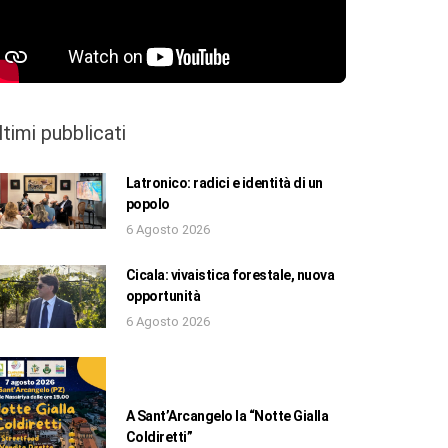
ltimi pubblicati
Latronico: radici e identità di un
popolo
6 Agosto 2026
Cicala: vivaistica forestale, nuova
opportunità
6 Agosto 2026
A Sant’Arcangelo la “Notte Gialla
Coldiretti”