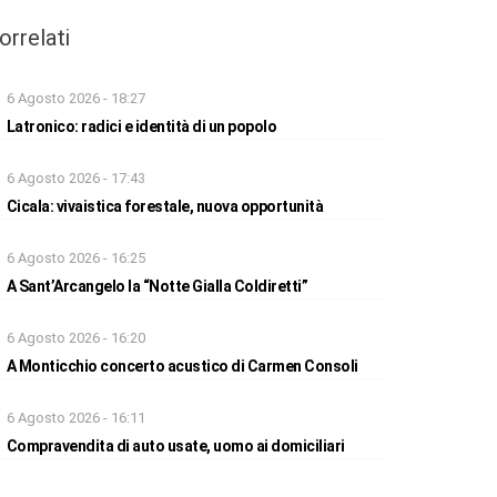
orrelati
6 Agosto 2026 - 18:27
Latronico: radici e identità di un popolo
6 Agosto 2026 - 17:43
Cicala: vivaistica forestale, nuova opportunità
6 Agosto 2026 - 16:25
A Sant’Arcangelo la “Notte Gialla Coldiretti”
6 Agosto 2026 - 16:20
A Monticchio concerto acustico di Carmen Consoli
6 Agosto 2026 - 16:11
Compravendita di auto usate, uomo ai domiciliari