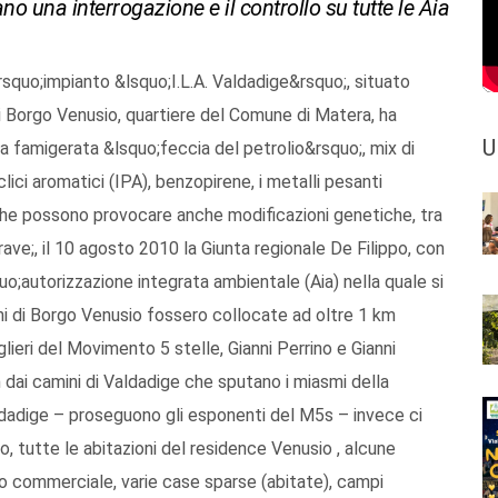
no una interrogazione e il controllo su tutte le Aia
squo;impianto &lsquo;I.L.A. Valdadige&rsquo;, situato
di Borgo Venusio, quartiere del Comune di Matera, ha
U
a famigerata &lsquo;feccia del petrolio&rsquo;, mix di
ici aromatici (IPA), benzopirene, i metalli pesanti
 che possono provocare anche modificazioni genetiche, tra
ave;, il 10 agosto 2010 la Giunta regionale De Filippo, con
uo;autorizzazione integrata ambientale (Aia) nella quale si
oni di Borgo Venusio fossero collocate ad oltre 1 km
lieri del Movimento 5 stelle, Gianni Perrino e Gianni
m dai camini di Valdadige che sputano i miasmi della
dadige – proseguono gli esponenti del M5s – invece ci
, tutte le abitazioni del residence Venusio , alcune
ro commerciale, varie case sparse (abitate), campi