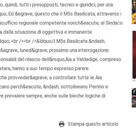
 quindi, tutti i presupposti, tecnici e giuridici, per una
o;.Ed &egrave; questo che il M5s Basilicata, attraverso i
squo;ufficio regionale competente nonch&eacute; al Sindaco
a dalla situazione di oggettiva e immanente
dquo;.<br /><br />&ldquo;Il M5s Basilicata &ndash;
gi&agrave; luned&igrave; prossimo una interrogazione
onsabili del rilascio dell&rsquo;Aia a Valdadige, compreso
Matera, hanno a suo tempo espresso parere
che provveder&agrave; a controllare tutte le Aia
lucano perch&eacute; &ndash; sottolineano Perrino e
eve prevalere sempre, anche sulle bieche logiche di
Stampa questo articolo