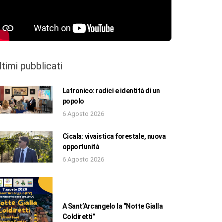
ltimi pubblicati
Latronico: radici e identità di un
popolo
6 Agosto 2026
Cicala: vivaistica forestale, nuova
opportunità
6 Agosto 2026
A Sant’Arcangelo la “Notte Gialla
Coldiretti”