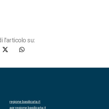
i l'articolo su:
regione.basilicata.it
agr.regione.basilicata.it