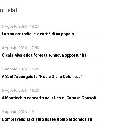
orrelati
6 Agosto 2026 - 18:27
Latronico: radici e identità di un popolo
6 Agosto 2026 - 17:43
Cicala: vivaistica forestale, nuova opportunità
6 Agosto 2026 - 16:25
A Sant’Arcangelo la “Notte Gialla Coldiretti”
6 Agosto 2026 - 16:20
A Monticchio concerto acustico di Carmen Consoli
6 Agosto 2026 - 16:11
Compravendita di auto usate, uomo ai domiciliari