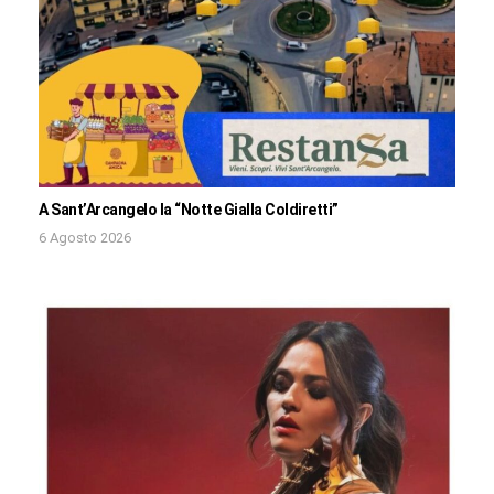
A Sant’Arcangelo la “Notte Gialla Coldiretti”
6 Agosto 2026