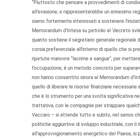
“Piuttosto che pensare a provvedimenti di condono
all'evasione, e rappresenterebbe un ennesimo regalo
siamo fortemente interessati a sostenere l’iniziati
Memorandum d’Intesa su petrolio al ‘decreto svilu
quanto sostiene il segretario generale regionale d
corsia preferenziale all’interno di quello che si 
ripetute manovre “lacrime e sangue”, per mettere s
l’occupazione, è un metodo concreto per superare 
non hanno consentito sinora al Memorandum d’Intes
quello di liberare le risorse finanziarie necessar
che è lo strumento per una svolta significativa nel
trattativa, con le compagnie per strappare qualch
Vaccaro – si attende tutto e subito, nel senso ch
politiche aggiuntive di sviluppo industriale, con i
all’approvvigionamento energetico del Paese, si 