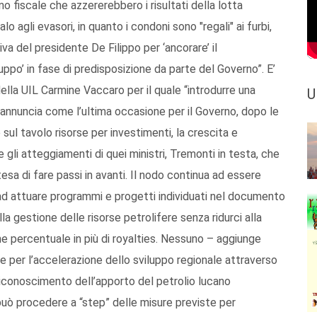
 fiscale che azzererebbero i risultati della lotta
 agli evasori, in quanto i condoni sono "regali" ai furbi,
va del presidente De Filippo per ‘ancorare’ il
ppo’ in fase di predisposizione da parte del Governo”. E’
ella UIL Carmine Vaccaro per il quale “introdurre una
U
preannuncia come l’ultima occasione per il Governo, dopo le
ul tavolo risorse per investimenti, la crescita e
gli atteggiamenti di quei ministri, Tremonti in testa, che
a di fare passi in avanti. Il nodo continua ad essere
ie ad attuare programmi e progetti individuati nel documento
la gestione delle risorse petrolifere senza ridurci alla
e percentuale in più di royalties. Nessuno – aggiunge
e per l’accelerazione dello sviluppo regionale attraverso
l riconoscimento dell’apporto del petrolio lucano
può procedere a “step” delle misure previste per