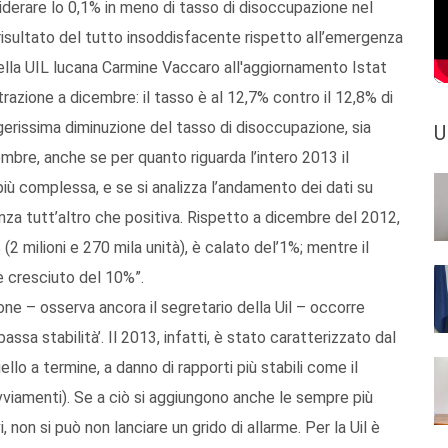
iderare lo 0,1% in meno di tasso di disoccupazione nel
isultato del tutto insoddisfacente rispetto all’emergenza
della UIL lucana Carmine Vaccaro all'aggiornamento Istat
azione a dicembre: il tasso è al 12,7% contro il 12,8% di
issima diminuzione del tasso di disoccupazione, sia
U
mbre, anche se per quanto riguarda l’intero 2013 il
 più complessa, e se si analizza l’andamento dei dati su
za tutt’altro che positiva. Rispetto a dicembre del 2012,
 (2 milioni e 270 mila unità), è calato del’1%; mentre il
 è cresciuto del 10%”.
one – osserva ancora il segretario della Uil – occorre
assa stabilità’. Il 2013, infatti, è stato caratterizzato dal
lo a termine, a danno di rapporti più stabili come il
viamenti). Se a ciò si aggiungono anche le sempre più
i, non si può non lanciare un grido di allarme. Per la Uil è