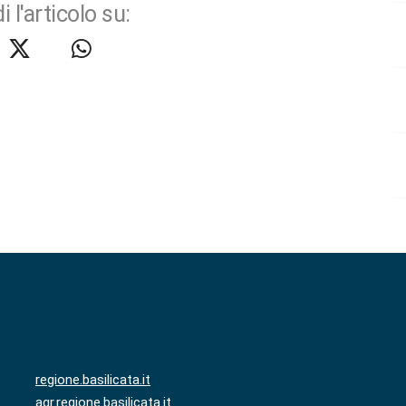
i l'articolo su:
regione.basilicata.it
agr.regione.basilicata.it