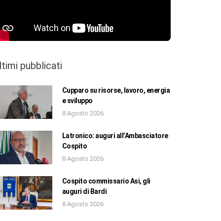
ltimi pubblicati
Cupparo su risorse, lavoro, energia
e sviluppo
8 Agosto 2026
Latronico: auguri all’Ambasciatore
Cospito
8 Agosto 2026
Cospito commissario Asi, gli
auguri di Bardi
8 Agosto 2026