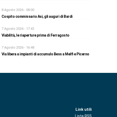
8 Agosto 2026 - 08:00
Cospito commissario Asi, gli auguri di Bardi
7 Agosto 2026 - 17:43
Viabilità, le riaperture prima di Ferragosto
7 Agosto 2026 - 16:48
Via libera a impianti di accumulo Bess a Melfi e Picerno
Link utili
Lista RSS