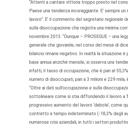
“Attenti a cantare vittoria troppo presto nel cons
Paese una tendenza incoraggiante. E’ sempre un r
lavoro”. E’ il commento del segretario regionale 
sulla disoccupazione che registra una minima contr
novembre 2013. “Dunque – PROSEGUE – una legger
generale che giovanile, nel corso del mese di dice
bilancio rimane negativo. In realtà la situazione è
base annua anziché mensile, si osserva una tenden
infatti, il tasso di occupazione, che è pari al 55,3%
numero di disoccupati, pari a 3 milioni e 229 mila,
“Oltre ai dati sull’occupazione e sulla disoccupazi
sottolineare come si stia diffondendo il lavoro a ‘b
progressivo aumento del lavoro ‘debole’, come quel
contratto a tempo indeterminato (-18,3% degli av
numerose crisi aziendali, in tutti i settori produttiv