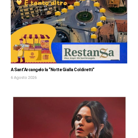
A Sant’Arcangelo la “Notte Gialla Coldiretti”
6 Agosto 2026