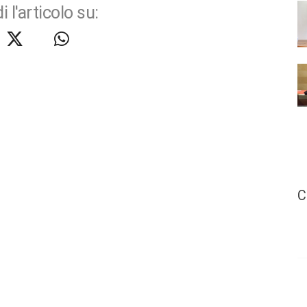
i l'articolo su:
C