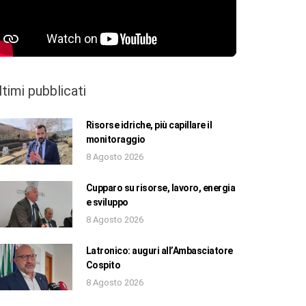
ltimi pubblicati
Risorse idriche, più capillare il
monitoraggio
8 Agosto 2026
Cupparo su risorse, lavoro, energia
e sviluppo
8 Agosto 2026
Latronico: auguri all’Ambasciatore
Cospito
8 Agosto 2026