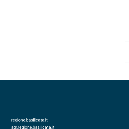
regione.basilicata.it
agr.regione.basilicata.it