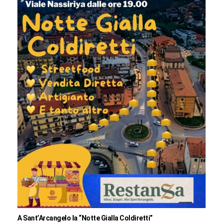
A Sant’Arcangelo la “Notte Gialla Coldiretti”