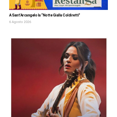
A Sant’Arcangelo la “Notte Gialla Coldiretti”
6 Agosto 2026