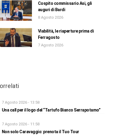
Cospito commissario Asi, gli
auguri di Bardi
8 Agosto 2026
Viabilità, le riaperture prima di
Ferragosto
7 Agosto 2026
orrelati
7 Agosto 2026 - 13:58
Una call per il logo del “Tartufo Bianco Serrapotamo”
7 Agosto 2026 - 11:58
Non solo Caravaggio: prenota il Tuo Tour