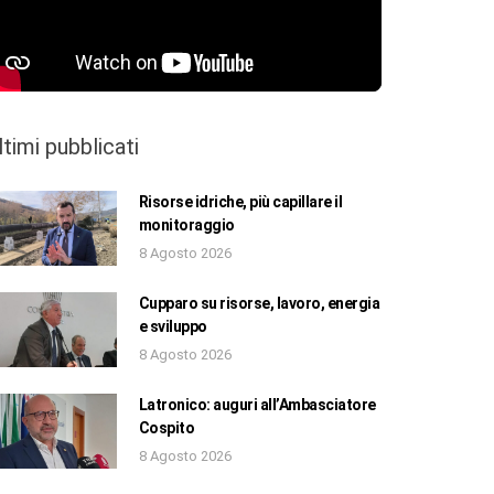
ltimi pubblicati
Risorse idriche, più capillare il
monitoraggio
8 Agosto 2026
Cupparo su risorse, lavoro, energia
e sviluppo
8 Agosto 2026
Latronico: auguri all’Ambasciatore
Cospito
8 Agosto 2026