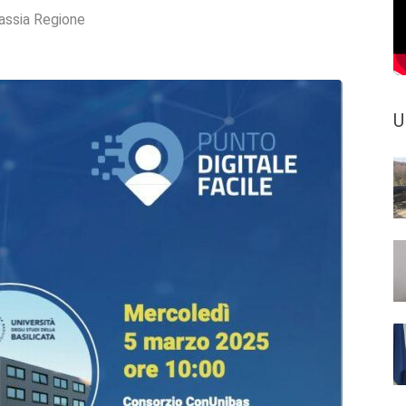
assia Regione
U