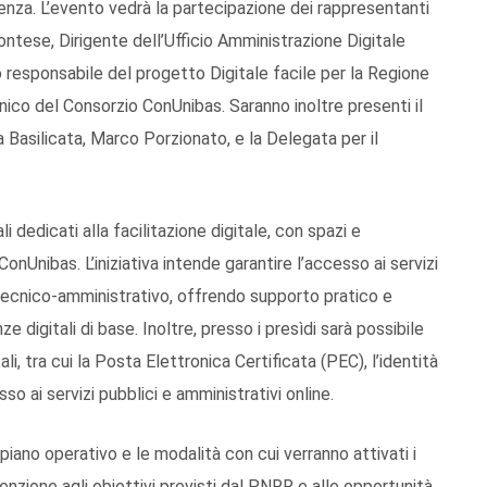
za. L’evento vedrà la partecipazione dei rappresentanti
emontese, Dirigente dell’Ufficio Amministrazione Digitale
o responsabile del progetto Digitale facile per la Regione
nico del Consorzio ConUnibas. Saranno inoltre presenti il
a Basilicata, Marco Porzionato, e la Delegata per il
li dedicati alla facilitazione digitale, con spazi e
onUnibas. L’iniziativa intende garantire l’accesso ai servizi
e tecnico-amministrativo, offrendo supporto pratico e
 digitali di base. Inoltre, presso i presìdi sarà possibile
li, tra cui la Posta Elettronica Certificata (PEC), l’identità
sso ai servizi pubblici e amministrativi online.
 piano operativo e le modalità con cui verranno attivati i
ttenzione agli obiettivi previsti dal PNRR e alle opportunità