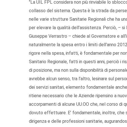
"La UIL FPL considera non più rinviabile lo sblocc
collasso del sistema. Questa è la strada da perse
nelle varie strutture Sanitarie Regionali che ha u
per elevare la qualità dell’assistenza. Perciò, – si
Giuseppe Verrastro – chiede al Governatore e all
naturalmente la spesa entro i limiti dell’anno 2012,
rigore nella spesa, infatti, è fondamentale per non 
Sanitario Regionale, fatti in questi anni, perciò i r
di posizione, ma non sulla disponibilità di personal
avrebbe alcun senso, tra l’altro, lesinare sul pe
dei servizi sanitari, elemento fondamentale anche
ritiene necessario che le Aziende ripensino a nuov
accorpamenti di alcune UU.OO che, nel corso di qu
dovuto effettuare. E’ fondamentale, inoltre, che si d
dirigenza e delle professioni sanitarie, augurandos