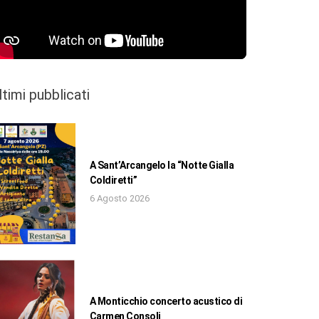
ltimi pubblicati
A Sant’Arcangelo la “Notte Gialla
Coldiretti”
6 Agosto 2026
A Monticchio concerto acustico di
Carmen Consoli