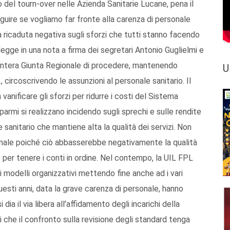
o del tourn-over nelle Azienda Sanitarie Lucane, pena il
guire se vogliamo far fronte alla carenza di personale
na ricaduta negativa sugli sforzi che tutti stanno facendo
 legge in una nota a firma dei segretari Antonio Guglielmi e
’intera Giunta Regionale di procedere, mantenendo
U
 circoscrivendo le assunzioni al personale sanitario. Il
vanificare gli sforzi per ridurre i costi del Sistema
isparmi si realizzano incidendo sugli sprechi e sulle rendite
e sanitario che mantiene alta la qualità dei servizi. Non
rsonale poiché ciò abbasserebbe negativamente la qualità
 per tenere i conti in ordine. Nel contempo, la UIL FPL
i modelli organizzativi mettendo fine anche ad i vari
esti anni, data la grave carenza di personale, hanno
ia il via libera all’affidamento degli incarichi della
i che il confronto sulla revisione degli standard tenga