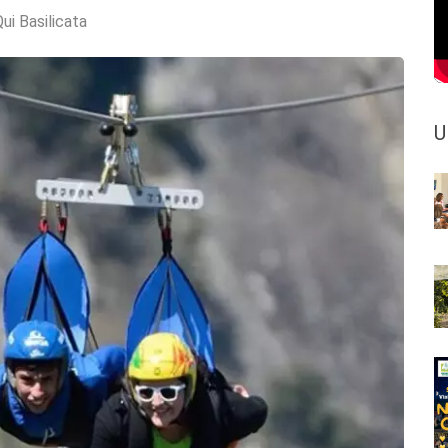
ui Basilicata
U