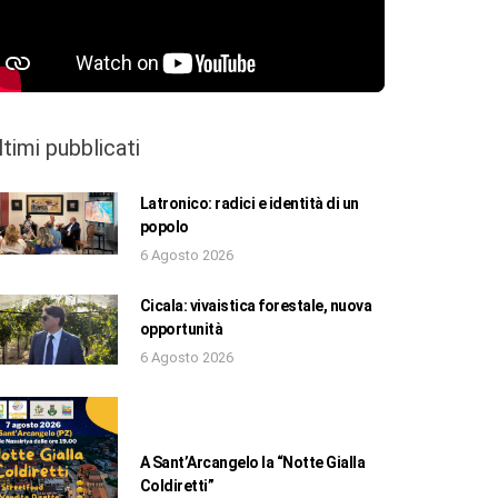
ltimi pubblicati
Latronico: radici e identità di un
popolo
6 Agosto 2026
Cicala: vivaistica forestale, nuova
opportunità
6 Agosto 2026
A Sant’Arcangelo la “Notte Gialla
Coldiretti”