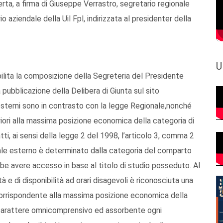
ta, a firma di Giuseppe Verrastro, segretario regionale
o aziendale della Uil Fpl, indirizzata al presidenter della
U
lita la composizione della Segreteria del Presidente
 pubblicazione della Delibera di Giunta sul sito
i esterni sono in contrasto con la legge Regionale,nonché
riori alla massima posizione economica della categoria di
tti, ai sensi della legge 2 del 1998, l’articolo 3, comma 2
nale esterno è determinato dalla categoria del comparto
bbe avere accesso in base al titolo di studio posseduto. Al
ità e di disponibilità ad orari disagevoli è riconosciuta una
 corrispondente alla massima posizione economica della
e carattere omnicomprensivo ed assorbente ogni