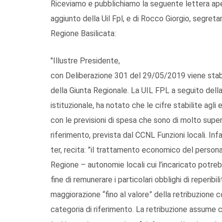
Riceviamo e pubblichiamo la seguente lettera aper
aggiunto della Uil Fpl, e di Rocco Giorgio, segretari
Regione Basilicata:
"Illustre Presidente,
con Deliberazione 301 del 29/05/2019 viene stabi
della Giunta Regionale. La UIL FPL a seguito della
istituzionale, ha notato che le cifre stabilite agl
con le previsioni di spesa che sono di molto supe
riferimento, prevista dal CCNL Funzioni locali. Infa
ter, recita: ”il trattamento economico del perso
Regione – autonomie locali cui l’incaricato potre
fine di remunerare i particolari obblighi di reperibil
maggiorazione “fino al valore” della retribuzione
categoria di riferimento. La retribuzione assum