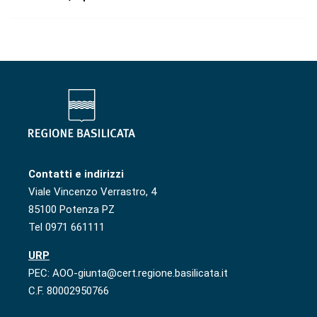
Contatti e indirizzi
Viale Vincenzo Verrastro, 4
85100 Potenza PZ
Tel 0971 661111
URP
PEC: AOO-giunta@cert.regione.basilicata.it
C.F. 80002950766