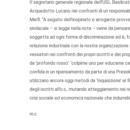
Il segretario generale regionale dell’UGL Basilicat
Acquedotto Lucano nei confronti di un responsabil
Melfi. “A seguito dell’inopinato e arrogante prov
sindacale – si legge nella nota – viene da pensar
soggetta ad ogni forma di discriminazione ed è, f
relazione industriale con la nostra organizzazione
vessatori nei confronti dei propri iscritti e dei pr
da ‘profondo rosso’: ‘colpirne uno per educarne ce
confida in un ripensamento da parte di una Presiden
utilizzano ancora oggi metodi da ‘Inquisizione’ al 
degli iscritti all’o.s., mutando atteggiamento nei r
crisi sociale ed economica nazionale che indurreb
m.c.