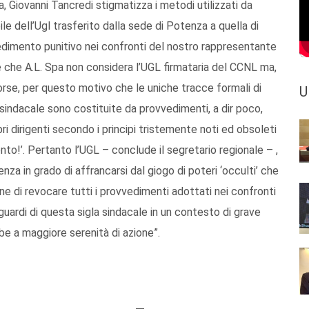
a, Giovanni Tancredi stigmatizza i metodi utilizzati da
e dell’Ugl trasferito dalla sede di Potenza a quella di
vedimento punitivo nei confronti del nostro rappresentante
e che A.L. Spa non considera l’UGL firmataria del CCNL ma,
orse, per questo motivo che le uniche tracce formali di
U
 sindacale sono costituite da provvedimenti, a dir poco,
opri dirigenti secondo i principi tristemente noti ed obsoleti
nto!’. Pertanto l’UGL – conclude il segretario regionale – ,
za in grado di affrancarsi dal giogo di poteri ‘occulti’ che
fine di revocare tutti i provvedimenti adottati nei confronti
iguardi di questa sigla sindacale in un contesto di grave
be a maggiore serenità di azione”.