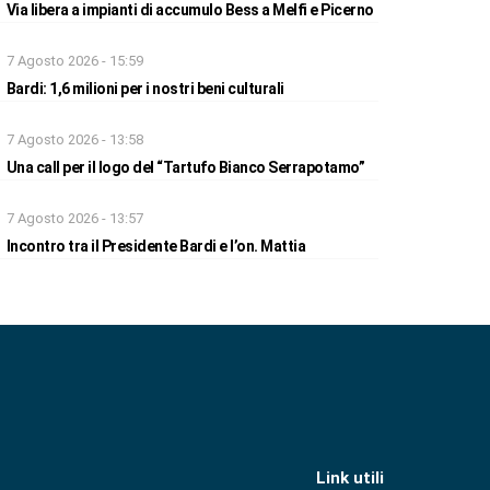
Via libera a impianti di accumulo Bess a Melfi e Picerno
7 Agosto 2026 - 15:59
Bardi: 1,6 milioni per i nostri beni culturali
7 Agosto 2026 - 13:58
Una call per il logo del “Tartufo Bianco Serrapotamo”
7 Agosto 2026 - 13:57
Incontro tra il Presidente Bardi e l’on. Mattia
Link utili