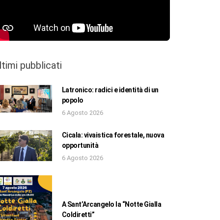
ltimi pubblicati
Latronico: radici e identità di un
popolo
6 Agosto 2026
Cicala: vivaistica forestale, nuova
opportunità
6 Agosto 2026
A Sant’Arcangelo la “Notte Gialla
Coldiretti”