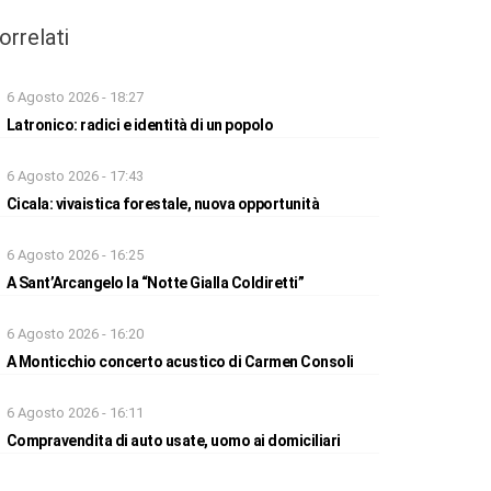
orrelati
6 Agosto 2026 - 18:27
Latronico: radici e identità di un popolo
6 Agosto 2026 - 17:43
Cicala: vivaistica forestale, nuova opportunità
6 Agosto 2026 - 16:25
A Sant’Arcangelo la “Notte Gialla Coldiretti”
6 Agosto 2026 - 16:20
A Monticchio concerto acustico di Carmen Consoli
6 Agosto 2026 - 16:11
Compravendita di auto usate, uomo ai domiciliari